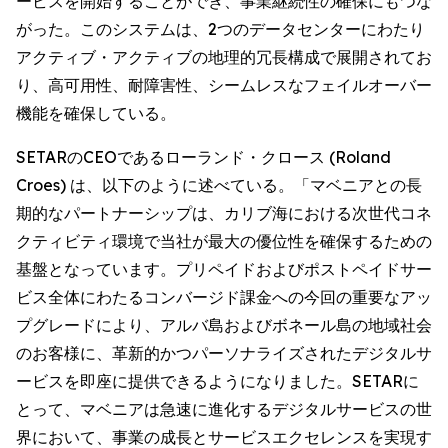
ービスを開始することができ、事業継続性の確保にもつな
がった。このシステムは、2つのデータセンターにわたり
アクティブ・アクティブの地理的冗長構成で展開されてお
り、高可用性、耐障害性、シームレスなフェイルオーバー
機能を確保している。
SETARのCEOであるローランド・クロース (Roland
Croes) は、以下のように述べている。「マベニアとの長
期的なパートナーシップは、カリブ海における次世代コネ
クティビティ環境で当社が最大の優位性を確保するための
基盤となっています。プリペイドおよびポストペイドサー
ビス全体にわたるコンバージド課金への今回の重要なアッ
プグレードにより、アルバ島およびボネール島の地域社会
のお客様に、革新的かつパーソナライズされたデジタルサ
ービスを即座に提供できるようになりました。SETARに
とって、マベニアは急速に進化するデジタルサービスの世
界において、事業の成長とサービスエクセレンスを実現す