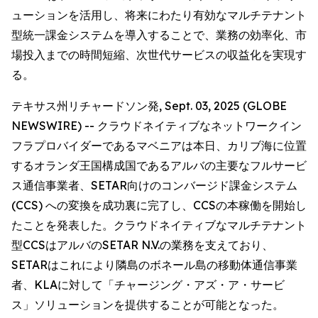
ューションを活用し、将来にわたり有効なマルチテナント
型統一課金システムを導入することで、業務の効率化、市
場投入までの時間短縮、次世代サービスの収益化を実現す
る。
テキサス州リチャードソン発, Sept. 03, 2025 (GLOBE
NEWSWIRE) -- クラウドネイティブなネットワークイン
フラプロバイダーであるマベニアは本日、カリブ海に位置
するオランダ王国構成国であるアルバの主要なフルサービ
ス通信事業者、SETAR向けのコンバージド課金システム
(CCS) への変換を成功裏に完了し、CCSの本稼働を開始し
たことを発表した。クラウドネイティブなマルチテナント
型CCSはアルバのSETAR N.V.の業務を支えており、
SETARはこれにより隣島のボネール島の移動体通信事業
者、KLAに対して「チャージング・アズ・ア・サービ
ス」ソリューションを提供することが可能となった。