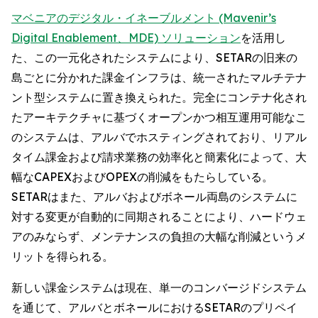
マベニアのデジタル・イネーブルメント (Mavenir’s
Digital Enablement、MDE) ソリューション
を活用し
た、この一元化されたシステムにより、SETARの旧来の
島ごとに分かれた課金インフラは、統一されたマルチテナ
ント型システムに置き換えられた。完全にコンテナ化され
たアーキテクチャに基づくオープンかつ相互運用可能なこ
のシステムは、アルバでホスティングされており、リアル
タイム課金および請求業務の効率化と簡素化によって、大
幅なCAPEXおよびOPEXの削減をもたらしている。
SETARはまた、アルバおよびボネール両島のシステムに
対する変更が自動的に同期されることにより、ハードウェ
アのみならず、メンテナンスの負担の大幅な削減というメ
リットを得られる。
新しい課金システムは現在、単一のコンバージドシステム
を通じて、アルバとボネールにおけるSETARのプリペイ