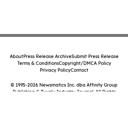
About
Press Release Archive
Submit Press Release
Terms & Conditions
Copyright/DMCA Policy
Privacy Policy
Contact
© 1995-2026 Newsmatics Inc. dba Affinity Group
Publishing & Tuvalu Industry Journal. All Rights
Reserved.
Cookie Settings / Your Privacy Choices